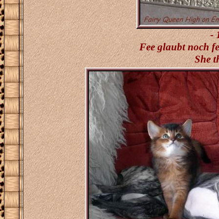
-
Fee glaubt noch fes
She t