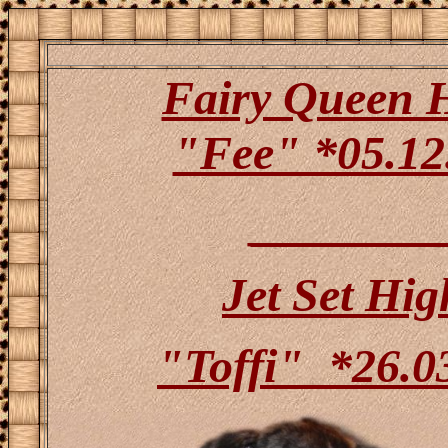
Fairy Queen 
"Fee" *05.12
________
Jet Set Hi
"Toffi" *26.0