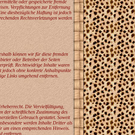
ermittelte oder gespeicherte fremde
isen. Verpflichtungen zur Entfernung
ne diesbezügliche Haftung ist jedoch
prechenden Rechtsverletzungen werden
Deshalb können wir für diese fremden
bieter oder Betreiber der Seiten
erprüft. Rechtswidrige Inhalte waren
st jedoch ohne konkrete Anhaltspunkte
tige Links umgehend entfernen.
rheberrecht. Die Vervielfältigung,
n der schriftlichen Zustimmung des
merziellen Gebrauch gestattet. Soweit
Insbesondere werden Inhalte Dritter als
wir um einen entsprechenden Hinweis.
d entfernen.