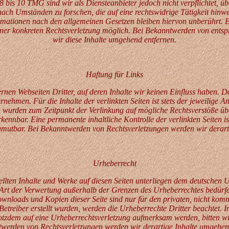
 bis 10 TMG sind wir als Diensteanbieter jedoch nicht verpflichtet, üb
ch Umständen zu forschen, die auf eine rechtswidrige Tätigkeit hinwe
mationen nach den allgemeinen Gesetzen bleiben hiervon unberührt. Ei
einer konkreten Rechtsverletzung möglich. Bei Bekanntwerden von ents
wir diese Inhalte umgehend entfernen.
Haftung für Links
rnen Webseiten Dritter, auf deren Inhalte wir keinen Einfluss haben. 
ehmen. Für die Inhalte der verlinkten Seiten ist stets der jeweilige An
en wurden zum Zeitpunkt der Verlinkung auf mögliche Rechtsverstöße üb
rkennbar. Eine permanente inhaltliche Kontrolle der verlinkten Seiten i
zumutbar. Bei Bekanntwerden von Rechtsverletzungen werden wir derar
Urheberrecht
tellten Inhalte und Werke auf diesen Seiten unterliegen dem deutschen U
 Art der Verwertung außerhalb der Grenzen des Urheberrechtes bedürfe
ownloads und Kopien dieser Seite sind nur für den privaten, nicht kom
 Betreiber erstellt wurden, werden die Urheberrechte Dritter beachtet. 
trotzdem auf eine Urheberrechtsverletzung aufmerksam werden, bitten 
werden von Rechtsverletzungen werden wir derartige Inhalte umgehen